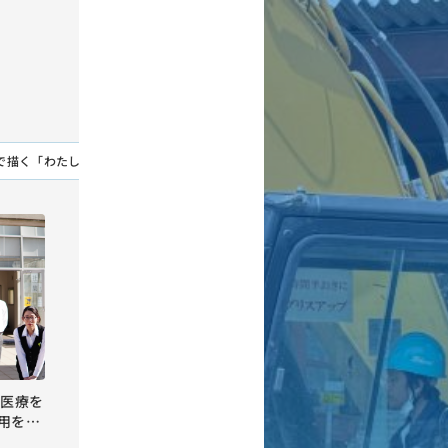
で描く「わたし」と「仕事」
その他
求人票の見方
筑後・有明地
域医療を
用を久
店