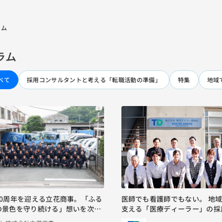
ラム
ラム
べて
採用コンサルタントと考える「転職活動の準備」
特集
地域
60周年を迎える立花商事。「ふる
医師でも看護師でもない。 地
の景色を守り続ける」想いを次世
支える「医療ディーラー」の採
留米で開始｜東京ダイヨー器械