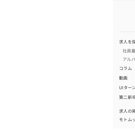
求人を
社員
アル
コラム
動画
UIター
第二新
求人の
モトム