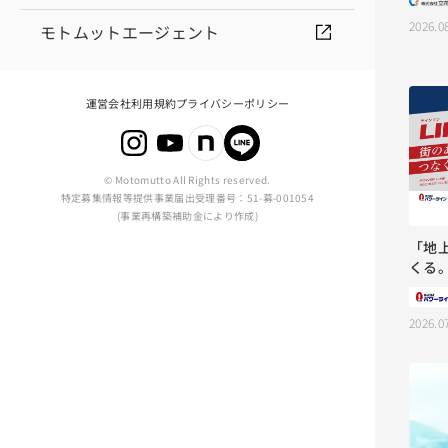
2026.0
モトムットエージェント
運営会社
利用規約
プライバシーポリシー
© Motomutto All Rights reserved.
特定募集情報等提供事業届出受理番号：51-募-001054
(事業再構築補助金により作成)
「地
くる
2026.0