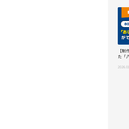
【制
た「
2026.0