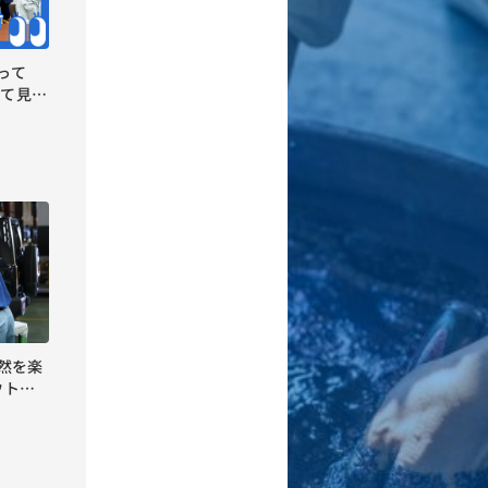
って
れて見え
ウトド