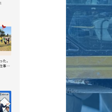
店
った。
仕事と