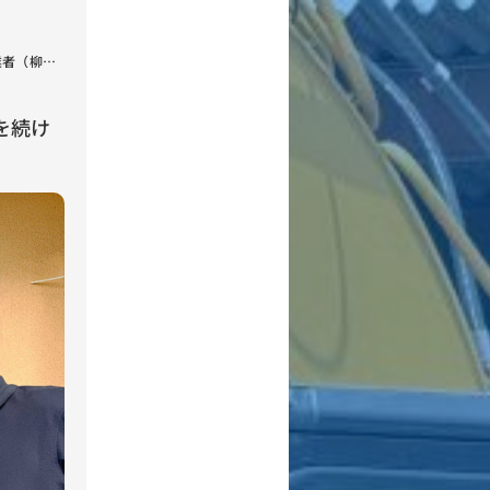
業者（柳
を続け