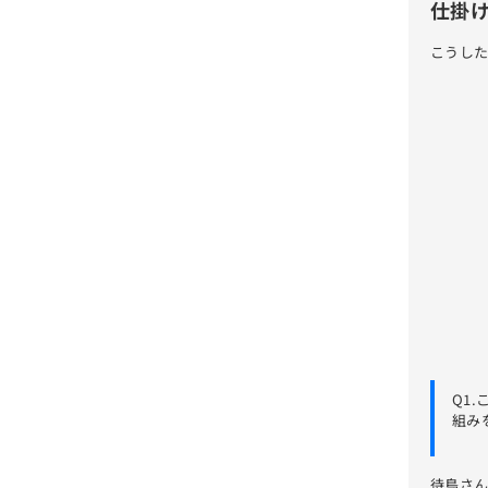
仕掛
こうし
Q1
組み
待鳥さ