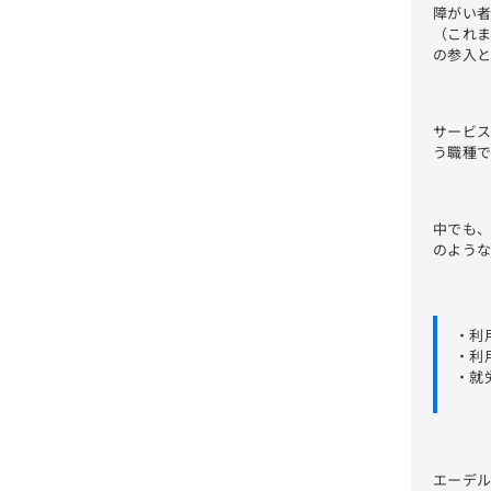
障がい
（これ
の参入
サービ
う職種
中でも
のような
・利
・利
・就
エーデ