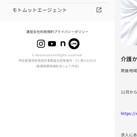
モトムットエージェント
運営会社
利用規約
プライバシーポリシー
© Motomutto All Rights reserved.
介護
特定募集情報等提供事業届出受理番号：51-募-001054
(事業再構築補助金により作成)
筑後地
11月か
https:/
求人にあ