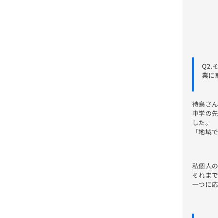
Q2
業に
待鳥さ
中学の
した。
「地域
私個人の
それま
一つに