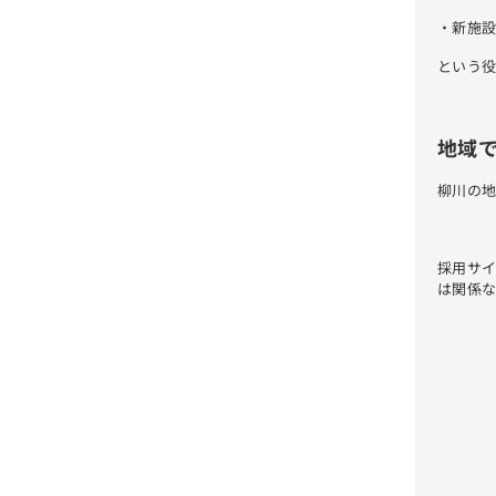
・新施設
という
地域
柳川の地
採用サ
は関係