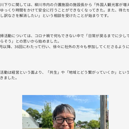
ば川下りに関しては、柳川市内の介護施設の施設長から「外国人観光客が増
にゆっくり時間をかけて安全に行うことができなくなってきた。また、待た
申し訳なさを解消したい」という相談を受けたことが始まりです。
清掃活動については、コロナ禍で何もできない中で「日常が戻るまでに少し
減らそう」との思いから始めました。
年7月以降、36回にわたって行い、徐々に社外の方々も参加してくださるよう
た活動は経営という面より、「共生」や「地域とどう繋がっていくか」とい
きました。