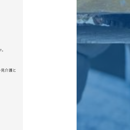
か。
一見介護と