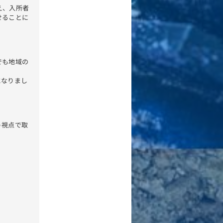
え、入所者
せることに
でも地域の
になりまし
う視点で取