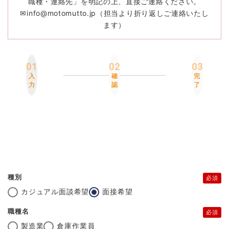
職種・連絡先」を明記の上、直接ご連絡ください。
✉info@motomutto.jp（担当より折り返しご連絡いたし
ます）
01
02
03
入
確
完
力
認
了
種別
必須
カジュアル面談希望
面接希望
職種名
必須
製造業
倉庫作業員