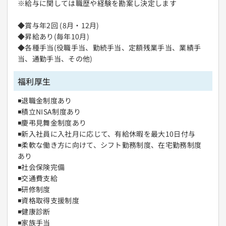
※給与に関しては職歴や経験を勘案し決定します
◆賞与年2回 (8月・12月)
◆昇給あり(毎年10月)
◆各種手当(役職手当、勤続手当、定額残業手当、業績手
当、通勤手当、その他)
福利厚生
◾️退職金制度あり
◾️積立NISA制度あり
◾️慶弔見舞金制度あり
◾️新入社員に入社月に応じて、有給休暇を最大10日付与
◾️柔軟な働き方に向けて、シフト勤務制度、在宅勤務制度
あり
◾️社会保険完備
◾️交通費支給
◾️研修制度
◾️資格取得支援制度
◾️健康診断
◾️家族手当