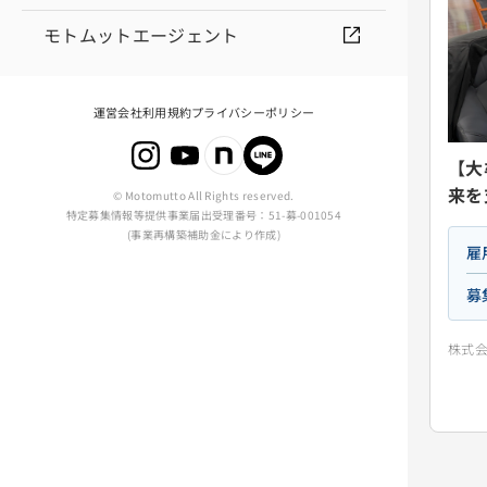
モトムットエージェント
運営会社
利用規約
プライバシーポリシー
【大
来を
© Motomutto All Rights reserved.
特定募集情報等提供事業届出受理番号：51-募-001054
(事業再構築補助金により作成)
雇
募
株式会