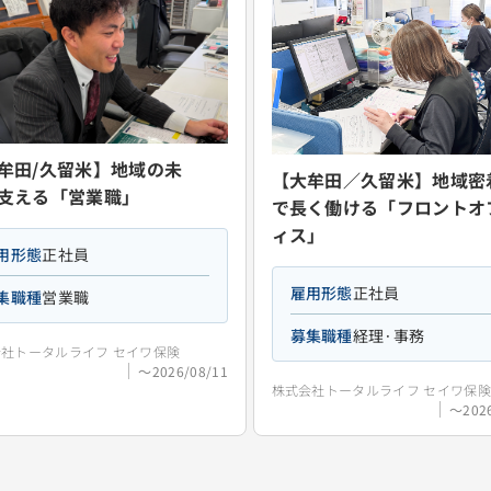
牟田/久留米】地域の未
【大牟田／久留米】地域密
支える「営業職」
で長く働ける「フロントオ
ィス」
用形態
正社員
雇用形態
正社員
集職種
営業職
募集職種
経理·事務
社トータルライフ セイワ保険
〜2026/08/11
株式会社トータルライフ セイワ保険
〜2026