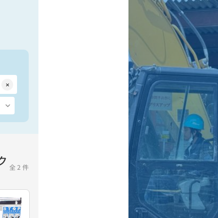
ク
全
2
件