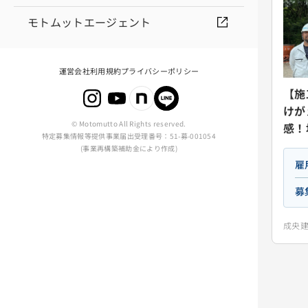
モトムットエージェント
運営会社
利用規約
プライバシーポリシー
【施
けが
© Motomutto All Rights reserved.
感！
特定募集情報等提供事業届出受理番号：51-募-001054
(事業再構築補助金により作成)
雇
募
成央