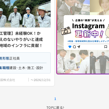
工管理】未経験OK！か
えのないやりがいと達成
地域のインフラに貢献！
用形態
正社員
集職種
建設·土木·施工·設計
建設株式会社
〜2026/12/31
1
TOPに戻る