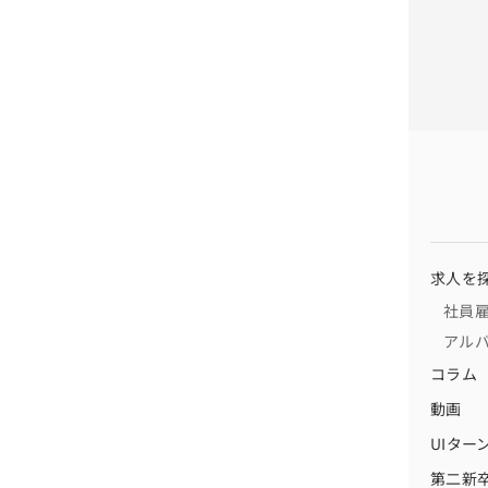
求人を
社員
アル
コラム
動画
UIター
第二新