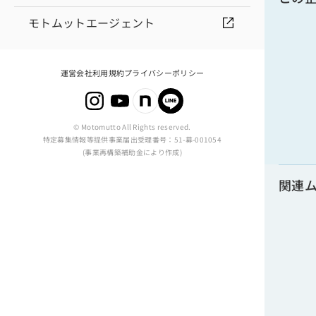
モトムットエージェント
運営会社
利用規約
プライバシーポリシー
© Motomutto All Rights reserved.
特定募集情報等提供事業届出受理番号：51-募-001054
(事業再構築補助金により作成)
関連