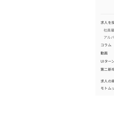
求人を
社員
アル
コラム
動画
UIター
第二新
求人の
モトム