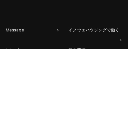
Message
イノウエハウジングで働く
Interview
募集要項
紹介動画
Q＆A
Works
Flow
株式会社イノウエハウジング
〒834-0024
福岡県八女市津江44-2
TEL:0943241214